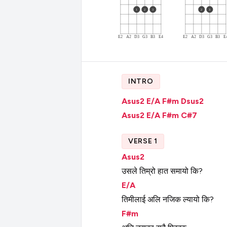
1
2
3
2
3
E2
A2
D3
G3
B3
E4
E2
A2
D3
G3
B3
E
INTRO
Asus2
E/A
F#m
Dsus2
Asus2
E/A
F#m
C#7
VERSE 1
Asus2
उसले
तिम्रो
हात
समायो
कि?
E/A
तिमीलाई
अलि
नजिक
ल्यायो
कि?
F#m