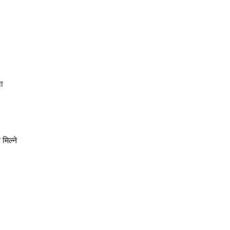
ा
न
मिल्ने