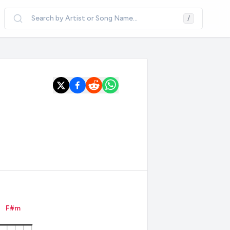
Search by Artist or Song Name...
/
F#
m