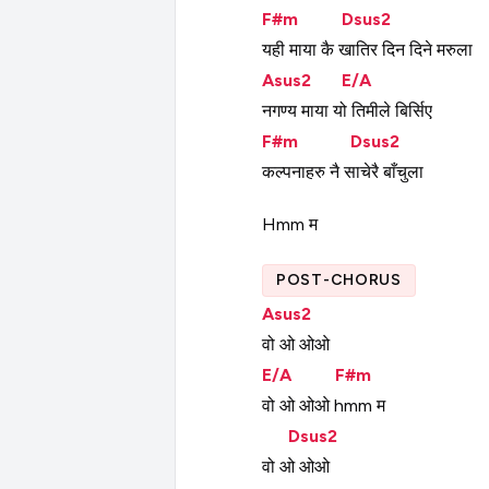
F#m
Dsus2
यही
माया
कै
खातिर
दिन
दिने
मरुला
Asus2
E/A
नगण्य
माया
यो
तिमीले
बिर्सिए
F#m
Dsus2
कल्पनाहरु
नै
साचेरै
बाँचुला
Hmm
म
POST-CHORUS
Asus2
वो
ओ
ओओ
E/A
F#m
वो
ओ
ओओ
hmm
म
Dsus2
वो
ओ
ओओ