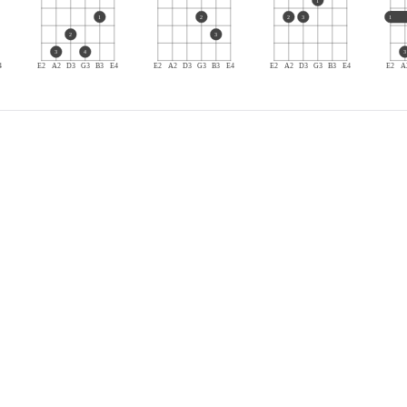
1
1
2
2
3
1
2
3
3
4
3
4
E2
A2
D3
G3
B3
E4
E2
A2
D3
G3
B3
E4
E2
A2
D3
G3
B3
E4
E2
A