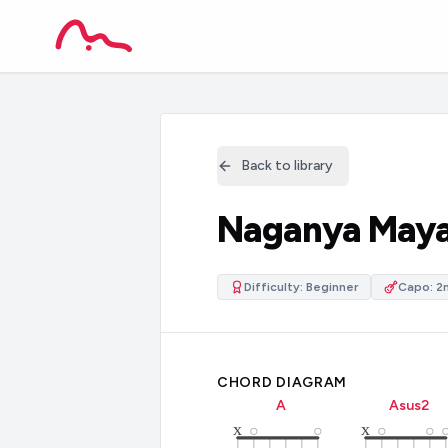
Back to library
Naganya May
Difficulty:
Beginner
Capo:
2
CHORD DIAGRAM
A
A
sus2
x
x