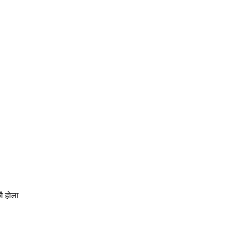
ौ
होला