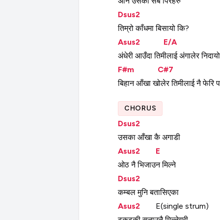
अनि
उसका
सबै
पिरहरु
Dsus2
तिम्रो
काँधमा
बिसायो
कि?
Asus2
E/A
अंधेरी
आउँदा
तिमीलाई
अंगालेर
निदायो
F#m
C#7
बिहान
आँखा
खोलेर
तिमीलाई
नै
फेरि
प
CHORUS
Dsus2
उसका
आँखा
कै
अगाडी
Asus2
E
ओठ
नै
भिजाउन
मिल्ने
Dsus2
कम्बल
मुनि
बतासिएका
Asus2
E(single
strum)
ढुकढुकी
सुनाउनै
मिल्नेगरी