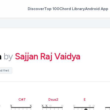
Discover
Top 100
Chord Library
Android App
a
by
Sajjan Raj Vaidya
nd fret
C#
7
D
sus2
E
x
x
x
x