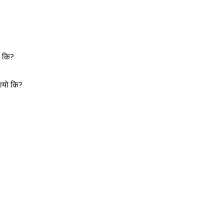
कि?
ायो
कि?