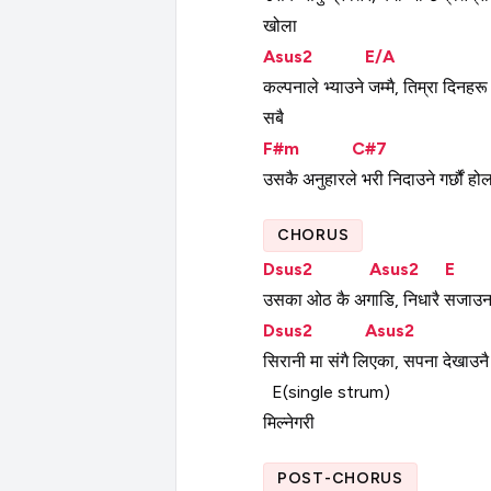
खोला
Asus2
E/A
कल्पनाले
भ्याउने
जम्मै,
तिम्रा
दिनहरू
सबै
F#m
C#7
उसकै
अनुहारले
भरी
निदाउने
गर्छौं
होल
CHORUS
Dsus2
Asus2
E
उसका
ओठ
कै
अगाडि,
निधारै
सजाउ
Dsus2
Asus2
सिरानी
मा
संगै
लिएका,
सपना
देखाउनै
E(single
strum)
मिल्नेगरी
POST-CHORUS