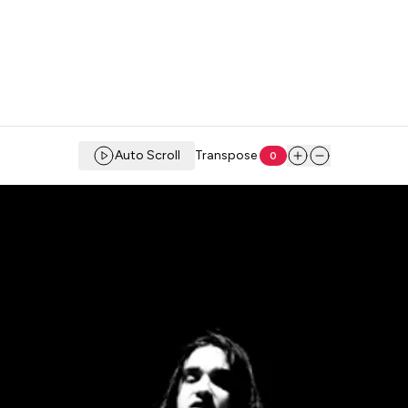
Auto Scroll
Transpose
0