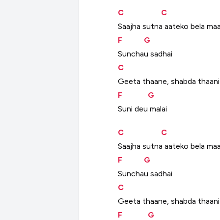
C
C
Saajha
sutna
aateko
bela
ma
F
G
Sunchau
sadhai
C
Geeta
thaane,
shabda
thaani
F
G
Suni
deu
malai
C
C
Saajha
sutna
aateko
bela
ma
F
G
Sunchau
sadhai
C
Geeta
thaane,
shabda
thaani
F
G