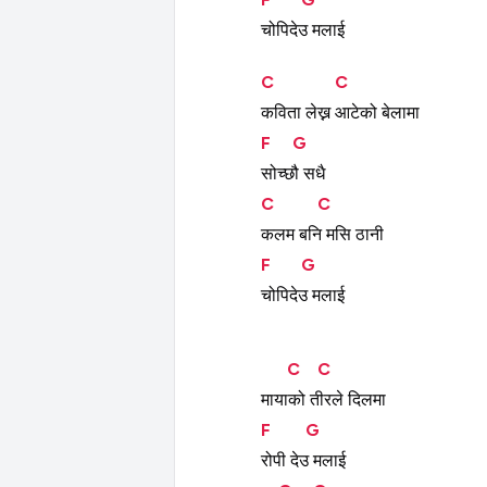
चोपिदेउ
मलाई
C
C
कविता
लेख्न
आटेको
बेलामा
F
G
सोच्छौ
सधै
C
C
कलम
बनि
मसि
ठानी
F
G
चोपिदेउ
मलाई
C
C
मायाको
तीरले
दिलमा
F
G
रोपी
देउ
मलाई