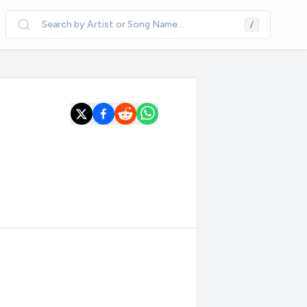
Search by Artist or Song Name...
/