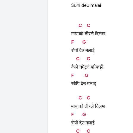
Suni
deu
malai
C
C
मायाको
तीरले
दिलमा
F
G
रोपी
देउ
मलाई
C
C
कैले
नमेट्ने
बम्किझैँ
F
G
खोपि
देउ
मलाई
C
C
मायाको
तीरले
दिलमा
F
G
रोपी
देउ
मलाई
C
C