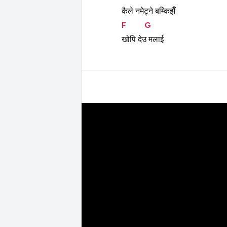
कैले
नमेट्ने
बम्किझैँ
F
G
खोपि
देउ
मलाई