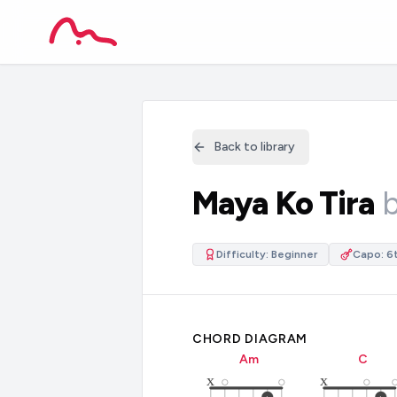
Back to library
Maya Ko Tira
Difficulty:
Beginner
Capo:
6t
CHORD DIAGRAM
A
m
C
x
x