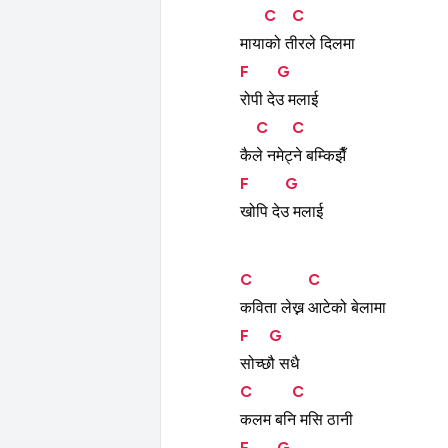
C
C
मायाको
तीरले
दिलमा
F
G
रोपी
देउ
मलाई
C
C
कैले
नमेट्ने
बम्किझैँ
F
G
खोपि
देउ
मलाई
C
C
कविता
लेख्न
आटेको
बेलामा
F
G
सोच्छौ
सधै
C
C
कलम
बनि
मसि
ठानी
F
G