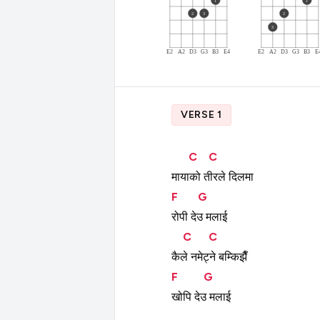
1
1
2
3
2
3
E2
A2
D3
G3
B3
E4
E2
A2
D3
G3
B3
E
VERSE 1
C
C
मायाको
तीरले
दिलमा
F
G
रोपी
देउ
मलाई
C
C
कैले
नमेट्ने
बम्किझैँ
F
G
खोपि
देउ
मलाई