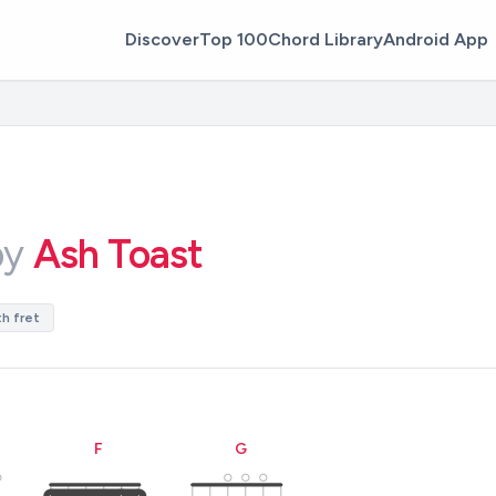
Discover
Top 100
Chord Library
Android App
by
Ash Toast
h fret
F
G