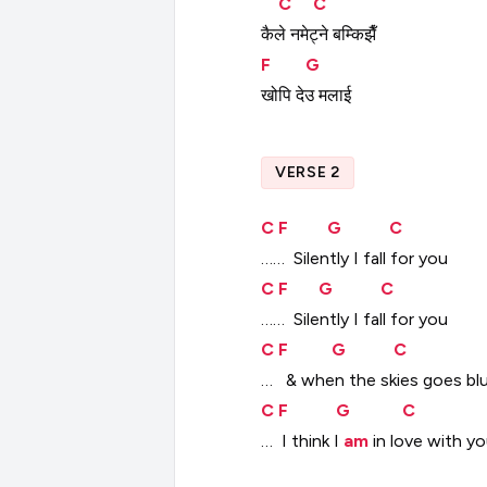
C
C
कैले
नमेट्ने
बम्किझैँ
F
G
खोपि
देउ
मलाई
VERSE 2
C
F
G
C
……
Silently
I
fall
for
you
C
F
G
C
……
Silently
I
fall
for
you
C
F
G
C
…
&
when
the
skies
goes
bl
C
F
G
C
…
I
think
I
am
in
love
with
yo